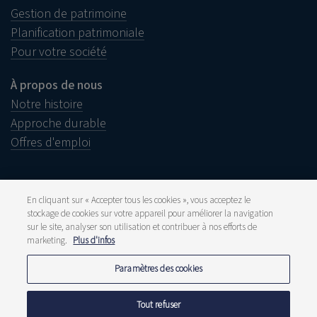
Gestion de patrimoine
Planification patrimoniale
Pour votre société
À propos de nous
Notre histoire
Approche durable
Offres d'emploi
En cliquant sur « Accepter tous les cookies », vous acceptez le
stockage de cookies sur votre appareil pour améliorer la navigation
Informations juridiques
sur le site, analyser son utilisation et contribuer à nos efforts de
Disclaimer
marketing.
Plus d'infos
Réclamations
Lanceurs d’alerte
Presse et média
Paramètres des cookies
Publications
Tarifs
Déclarations de confidentialité
Tout refuser
Politique de cookies