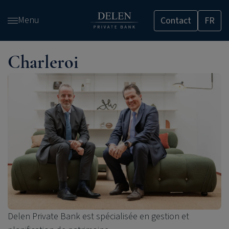
Passer
Menu
Contact
FR
et
accéder
au
Charleroi
contenu
Delen Private Bank
est spécialisée en gestion et