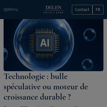
Passer
Menu
Contact
FR
et
accéder
au
contenu
Technologie : bulle
spéculative ou moteur de
croissance durable ?