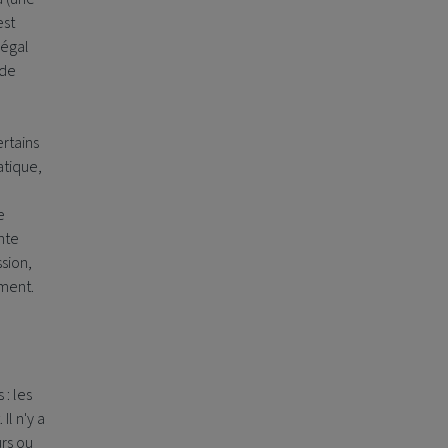
est
légal
 de
ertains
atique,
e
ante
sion,
ament.
 : les
 Il n'y a
urs ou