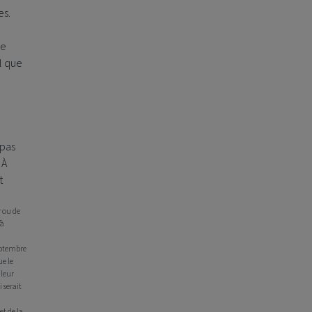
es.
ne
el que
 pas
 À
t
r ou de
’à
ptembre
ue le
 leur
 serait
et de la