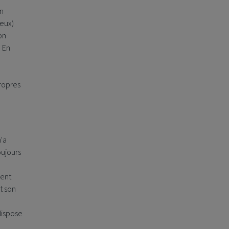
on
 eux)
on
. En
ropres
n'a
oujours
ment
t son
 dispose