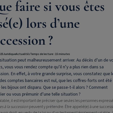
e faire si vous êtes
sé(e) lors d’une
ccession ?
025
Juridique
Actualités
Temps de lecture : 15 minutes
situation peut malheureusement arriver. Au décès d’un de v
s, vous vous rendez compte qu’il n’y a plus rien dans sa
sion. En effet, à votre grande surprise, vous constatez que l
des comptes bancaires est nul, que les coffres-forts ont été
 les bijoux ont disparu. Que se passe-t-il alors ? Comment
er ou vous prémunir d’une telle situation ?
lable, il est important de préciser que seules les personnes expres
s à la succession
peuvent y prétendre. Être appelé(e) à une success
e avoir droit, en vertu de la loi ou d'un testament légalement valable, 