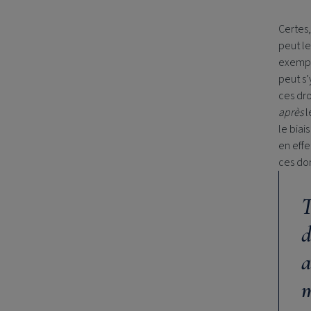
Certes,
peut le
exemple
peut s’
ces dr
après
l
le biai
en effe
ces don
T
d
a
m