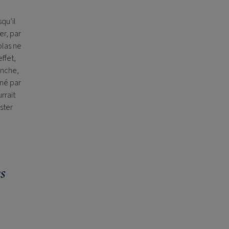
qu’il
er, par
olas ne
ffet,
anche,
nné par
rrait
ster
s