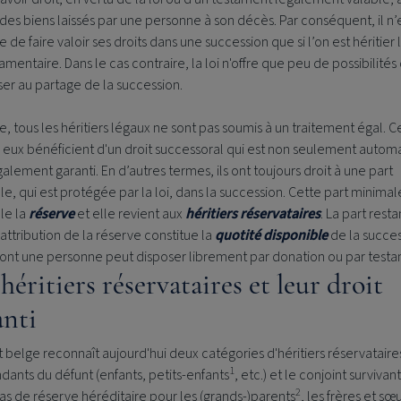
 des biens laissés par une personne à son décès. Par conséquent, il n’
e de faire valoir ses droits dans une succession que si l’on est héritier 
amentaire. Dans le cas contraire, la loi n'offre que peu de possibilités
ser au partage de la succession.
e, tous les héritiers légaux ne sont pas soumis à un traitement égal. C
 eux bénéficient d'un droit successoral qui est non seulement autom
alement garanti. En d’autres termes, ils ont toujours droit à une part
e, qui est protégée par la loi, dans la succession. Cette part minimal
le la
réserve
et elle revient aux
héritiers réservataires
. La part rest
'attribution de la réserve constitue la
quotité
disponible
de la succes
dont une personne peut disposer librement par donation ou par test
héritiers réservataires et leur droit
anti
t belge reconnaît aujourd'hui deux catégories d'héritiers réservataires
1
ants du défunt (enfants, petits-enfants
, etc.) et le conjoint survivant.
2
s de réserve héréditaire pour les (grands-)parents
, les frères et sœ