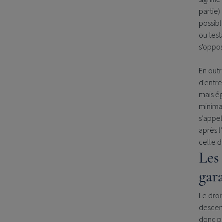
partie)
possibl
ou test
s'oppo
En outr
d'entre
mais ég
minimal
s’appel
après l
celle 
Les 
gar
Le droi
descend
donc pa