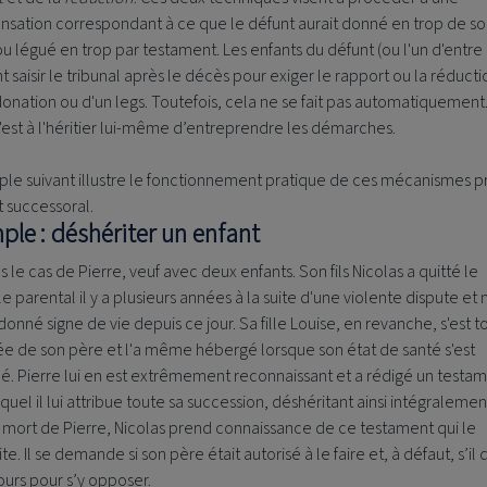
sation correspondant à ce que le défunt aurait donné en trop de s
ou légué en trop par testament. Les enfants du défunt (ou l'un d'entre
 saisir le tribunal après le décès pour exiger le rapport ou la réducti
onation ou d'un legs. Toutefois, cela ne se fait pas automatiquement
c'est à l'héritier lui-même d’entreprendre les démarches.
ple suivant illustre le fonctionnement pratique de ces mécanismes p
t successoral.
ple : déshériter un enfant
 le cas de Pierre, veuf avec deux enfants. Son fils Nicolas a quitté le
e parental il y a plusieurs années à la suite d'une violente dispute et 
donné signe de vie depuis ce jour. Sa fille Louise, en revanche, s'est t
e de son père et l'a même hébergé lorsque son état de santé s'est
. Pierre lui en est extrêmement reconnaissant et a rédigé un testa
quel il lui attribue toute sa succession, déshéritant ainsi intégralemen
 la mort de Pierre, Nicolas prend connaissance de ce testament qui le
te. Il se demande si son père était autorisé à le faire et, à défaut, s’il
ours pour s’y opposer.