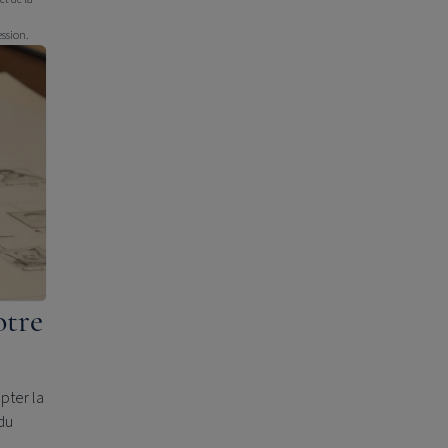
ession.
otre
epter la
du