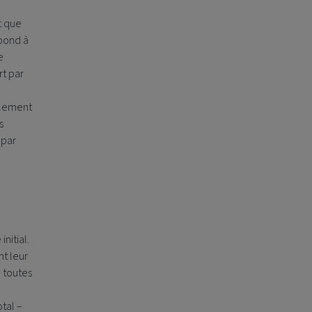
t que
spond à
e
rt par
galement
s
 par
nitial.
nt leur
, toutes
tal –