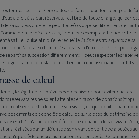
tres termes, comme Pierre a deux enfants, il doit tenir compte du fai
d'eux a droit à sa part réservataire, libre de toute charge, qui corre
t de sa succession. Pierre peut toutefois disposer librement de l'autr
 Comme mentionné ci-dessus, il peut par exemple attribuer cette pa
nt à sa fille Louise afin qu’elle recueille
in fine
les trois quarts de sa
ion et que Nicolas soit limité à sa réserve d’un quart. Pierre peut é
 de répartir sa succession différemment : il peut respecter les réserve
 et léguer la moitié restante à un tiers ou à une association caritative,
le.
masse de calcul
tendu, le législateur a prévu des mécanismes pour éviter que les
ions réservataires ne soient atteintes en raison de donations (trop)
ntes réalisées par le défunt de son vivant, ce qui réduit le patrimoine i
rve des enfants doit donc être calculée sur la base du patrimoine do
disposerait s’il n'avait procédé à aucune donation de son vivant. Ainsi
ations réalisées par un défunt de son vivant doivent être ajoutées au
oine qu'il possède encore au moment de son décès. Ce patrimoine to