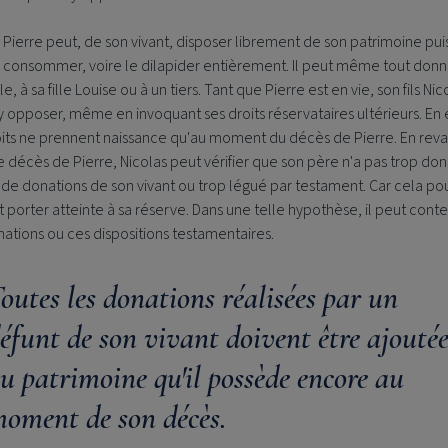
 Pierre peut, de son vivant, disposer librement de son patrimoine puis
 consommer, voire le dilapider entièrement. Il peut même tout donn
, à sa fille Louise ou à un tiers. Tant que Pierre est en vie, son fils Nic
y opposer, même en invoquant ses droits réservataires ultérieurs. En e
oits ne prennent naissance qu'au moment du décès de Pierre. En rev
e décès de Pierre, Nicolas peut vérifier que son père n'a pas trop do
s de donations de son vivant ou trop légué par testament. Car cela pou
t porter atteinte à sa réserve. Dans une telle hypothèse, il peut conte
ations ou ces dispositions testamentaires.
outes les donations réalisées par un
éfunt de son vivant doivent être ajoutée
u patrimoine qu'il possède encore au
oment de son décès.