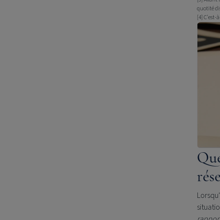
quotité d
[4] C'est-
Que
rés
Lorsqu'
situati
rappor