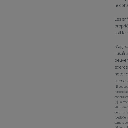
le coha
Les enf
proprié
soit le
S’agiss
l'usufr
peuven
exercer
noter q
success
[1] Les pe
renonciati
concurrenc
[2] La rés
2018, en c
défunt n'a
(petit-)en
dans le be
[3] Avant 