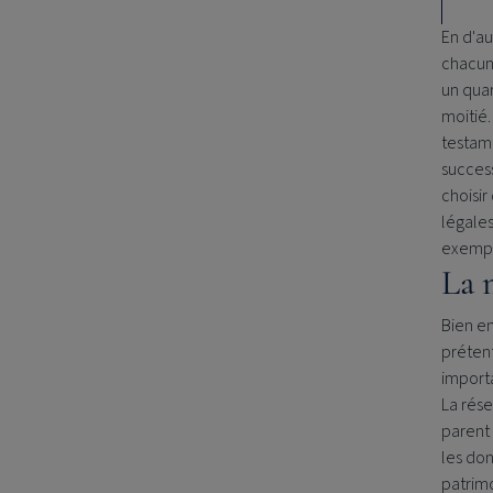
En d'au
chacun 
un quar
moitié.
testame
success
choisir
légales
exemp
La 
Bien en
prétent
importa
La rése
parent 
les don
patrim