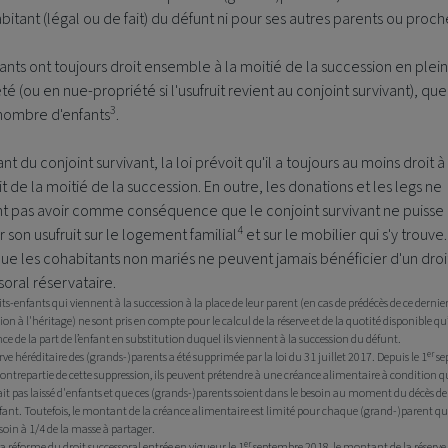
bitant (légal ou de fait) du défunt ni pour ses autres parents ou proch
ants ont toujours droit ensemble à la moitié de la succession en plei
té (ou en nue-propriété si l'usufruit revient au conjoint survivant), qu
3
 nombre d'enfants
.
ant du conjoint survivant, la loi prévoit qu'il a toujours au moins droit à
uit de la moitié de la succession. En outre, les donations et les legs ne
t pas avoir comme conséquence que le conjoint survivant ne puisse
4
 son usufruit sur le logement familial
et sur le mobilier qui s'y trouve.
ue les cohabitants non mariés ne peuvent jamais bénéficier d'un droi
oral réservataire.
tits-enfants qui viennent à la succession à la place de leur parent (en cas de prédécès de ce dernie
on à l'héritage) ne sont pris en compte pour le calcul de la réserve et de la quotité disponible qu
e de la part de l’enfant en substitution duquel ils viennent à la succession du défunt.
er
erve héréditaire des (grands-)parents a été supprimée par la loi du 31 juillet 2017. Depuis le 1
se
ontrepartie de cette suppression, ils peuvent prétendre à une créance alimentaire à condition q
it pas laissé d'enfants et que ces (grands-)parents soient dans le besoin au moment du décès de
fant. Toutefois, le montant de la créance alimentaire est limité pour chaque (grand-)parent qui
soin à 1/4 de la masse à partager.
er
la réforme du droit successoral entrée en vigueur le 1
septembre 2018, le montant de la réserve 