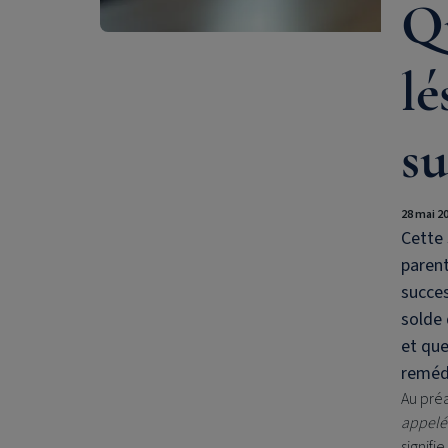
Qu
lé
su
28 mai 2
Cette 
parent
succes
solde 
et que
remédi
Au préa
appelée
signifi