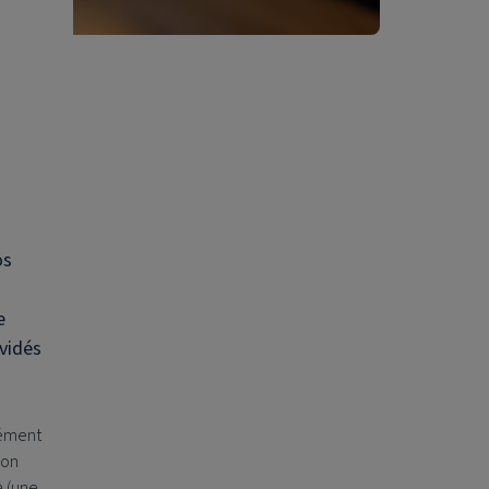
os
e
 vidés
sément
ion
à (une