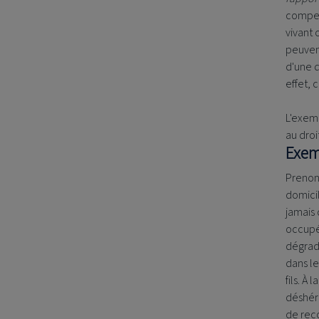
compen
vivant 
peuvent
d'une d
effet, 
L'exem
au droi
Exem
Prenons
domicil
jamais 
occupé
dégradé
dans le
fils. À
déshéri
de rec