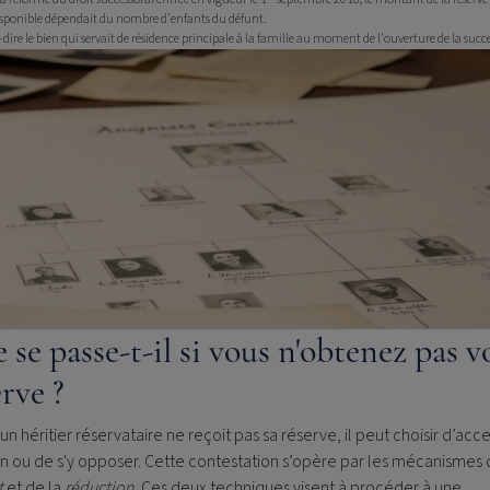
isponible dépendait du nombre d'enfants du défunt.
à-dire le bien qui servait de résidence principale à la famille au moment de l'ouverture de la succ
 se passe-t-il si vous n'obtenez pas v
erve ?
un héritier réservataire ne reçoit pas sa réserve, il peut choisir d’acc
on ou de s'y opposer. Cette contestation s’opère par les mécanismes 
t
et de la
réduction
. Ces deux techniques visent à procéder à une