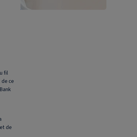
 fil
n de ce
 Bank
a
 et de