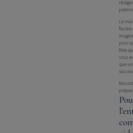
rédiger
patrim
Le mome
fiscale
imagine
pour su
Mais qu
vous av
que vo
success
Nos est
prépare
Pou
l'e
com