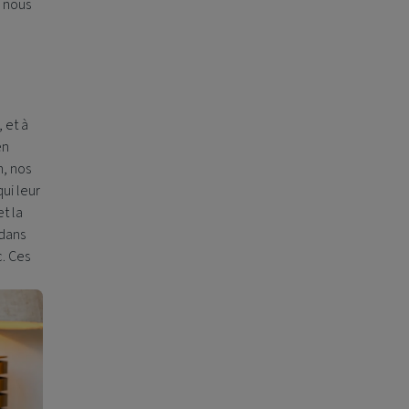
, nous
 et à
en
n, nos
ui leur
t la
 dans
c. Ces