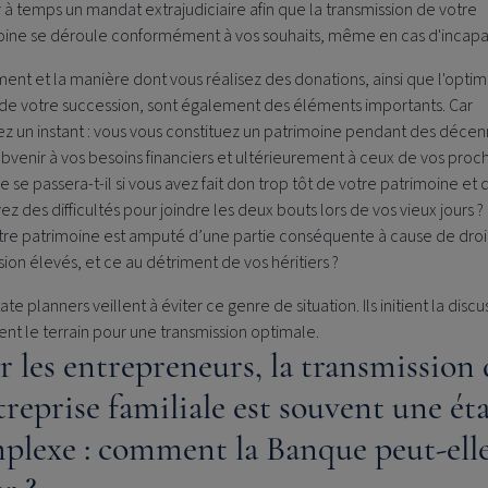
 à temps un mandat extrajudiciaire afin que la transmission de votre
oine se déroule conformément à vos souhaits, même en cas d'incapa
nt et la manière dont vous réalisez des donations, ainsi que l'optim
 de votre succession, sont également des éléments importants. Car
z un instant : vous vous constituez un patrimoine pendant des décen
bvenir à vos besoins financiers et ultérieurement à ceux de vos proc
e se passera-t-il si vous avez fait don trop tôt de votre patrimoine et
ez des difficultés pour joindre les deux bouts lors de vos vieux jours ?
tre patrimoine est amputé d’une partie conséquente à cause de droi
ion élevés, et ce au détriment de vos héritiers ?
ate planners veillent à éviter ce genre de situation. Ils initient la discu
nt le terrain pour une transmission optimale.
r les entrepreneurs, la transmission 
ntreprise familiale est souvent une ét
plexe : comment la Banque peut-elle