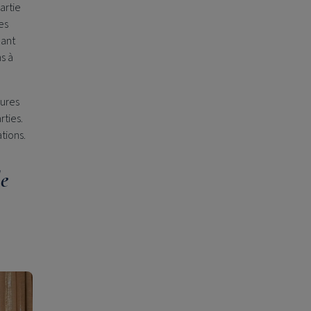
artie
es
dant
s à
eures
rties.
tions.
le