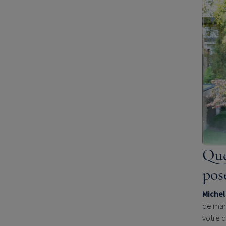
Que
pos
Michel 
de mari
votre c