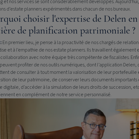
g et nos services se sont considérablement développés. Aujourd'hui
ons d’estate planners expérimentés dans chacun de nos bureaux.
rquoi choisir l'expertise de Delen en
ière de planification patrimoniale ?
:
En premier lieu, je pense à la proactivité de nos chargés de relation,
tise et à l'empathie de nos estate planners. Ils travaillent également 
 collaboration avec notre équipe très compétente de fiscalistes. Enfi
 peuvent profiter de nos outils numériques, dont l’application Delen, q
ent de consulter à tout moment la valorisation de leur portefeuille e
ition de leur patrimoine, de conserver leurs documents importants
ve digitale, d’accéder à la simulation de leurs droits de succession, et
 viennent en complément de notre service personnalisé.