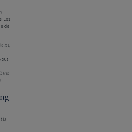
n
e. Les
ne de
iales,
 Nous
 Dans
s
ing
t la
e