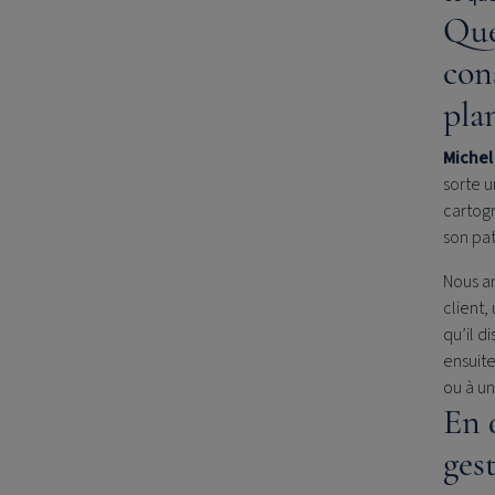
Que
con
pla
Michel
sorte u
cartogr
son pat
Nous an
client,
qu’il d
ensuite
ou à u
En q
ges