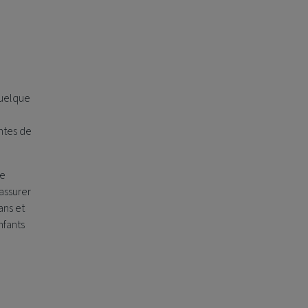
quelque
ntes de
le
assurer
ans et
nfants