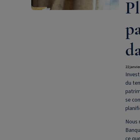
Pl
pa
da
22 janvie
Invest
du tem
patrim
se con
planif
Nous 
Banque
ce que