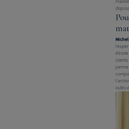
Plannin
dispos
Pou
mat
Michel 
l'exper
étroite
clients
permett
compos
l’archi
outils