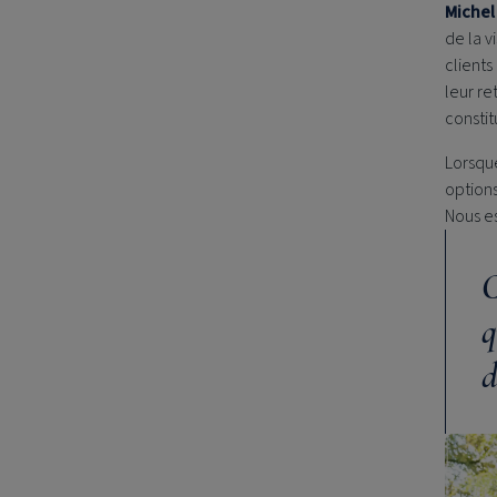
Michel
de la v
clients
leur re
constit
Lorsque
options
Nous es
C
q
d