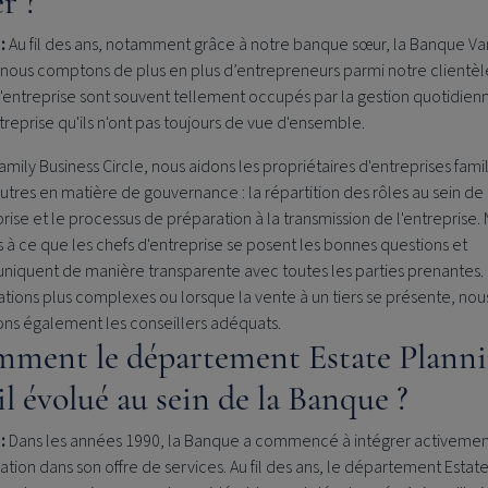
r ?
 :
Au fil des ans, notamment grâce à notre banque sœur, la Banque Va
nous comptons de plus en plus d’entrepreneurs parmi notre clientèl
'entreprise sont souvent tellement occupés par la gestion quotidien
treprise qu'ils n'ont pas toujours de vue d'ensemble.
Family Business Circle, nous aidons les propriétaires d'entreprises famil
utres
en matière de gouvernance : la répartition des rôles au sein de
prise et le processus de préparation à la transmission de l'entreprise.
s à ce que les chefs d'entreprise se posent les bonnes questions et
iquent de manière transparente avec toutes les parties prenantes.
uations plus complexes ou lorsque la vente à un tiers se présente, nou
tons également les conseillers adéquats.
ment le département Estate Plann
il évolué au sein de la Banque ?
:
Dans les années 1990, la Banque a commencé à intégrer activemen
cation dans son offre de services. Au fil des ans, le département Estat