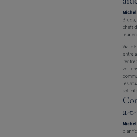
aide
Michel
Breda, 
chefs d
leur en
Via le 
entre a
l'entre
veillon
commun
les sit
sollici
Com
a-t-
Michel 
planifi