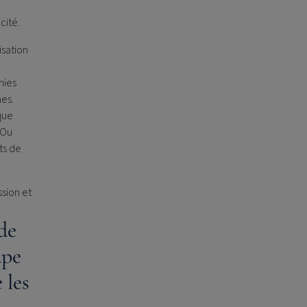
cité.
isation
nies
hes.
 que
 Ou
ts de
ssion et
de
ape
 les