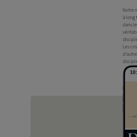
Notre m
à long 
dans le
véritab
discipl
Les cri
d’autre
discipl
10