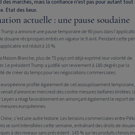
 des marchés, mais la confiance n’est pas pour autant tout à
ie. État des lieux.
uation actuelle : une pause soudaine
 Trump a annoncé une pause temporaire de 90 jours dans l’applicati
de douane réciproques entrés en vigueur le 9 avril. Pendant cette pé
 applicable est réduit à 10 %.
a Maison-Blanche, plus de 75 pays ont déjà exprimé leur volonté de
r. Le président Trump a justifié son revirement à 180 degrés par la
ité de créer du temps pour les négociations commerciales.
n européenne profite également de cet assouplissement temporaire,
 venait d’annoncer mercredi des contre-mesures tarifaires limitées. U
r Leyen a réagi favorablement en annonçant également le report de
-mesures européennes.
 Chine, c’est une autre histoire. Les tensions commerciales entre Péki
nis se sont intensifiées cette semaine, entraînant des droits de doua
ques à des niveaux sans précédent : 145 % sur les produits chinois i