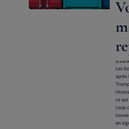
Vo
m
re
11 avril 
Les b
après 
Trump 
récess
ce qui
coup d
nouvea
en vig