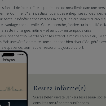
ission est de faire croître le patrimoine de nos clients dans une pers
terme. Comment ? En investissant dans des entreprises solides : des l
ur secteur, bénéficiant de marges saines, d’une croissance durable e
le avantage concurrentiel. Cette approche, fondée sur la qualité et l
ine, reste inchangée, même – et surtout – en temps de crise.
ses surviennent souvent là où on les attend le moins. Il y en a eu, il y e
s. Mais une vérité demeure : une allocation bien diversifiée, gérée av
ine et patience, permet d’en ressortir toujours plus fort.
:16
Restez informé(e)
Suivez
Delen Private Bank
sur les réseaux socia
consultez nos récentes publications.