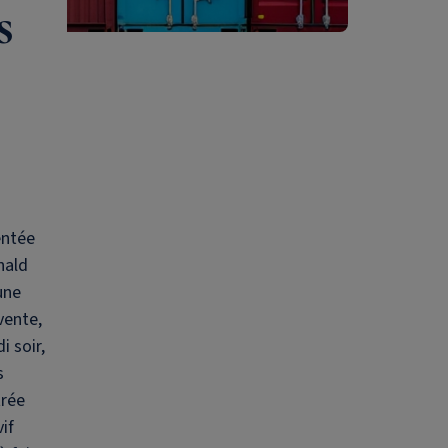
s
entée
nald
une
vente,
i soir,
s
trée
if