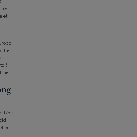
.
être
e et
Europe
autre
 et
te à
Chine
ong
s liées
oid.
otion