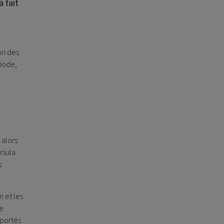
 fait
on des
riode,
 alors
rsula
s
n et les
ne
mportés