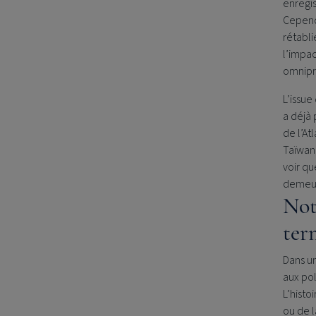
enregi
Cependa
rétabl
l’impa
omnipr
L’issue
a déjà 
de l’At
Taïwan,
voir qu
demeur
Not
ter
Dans un
aux pol
L’histo
ou de 