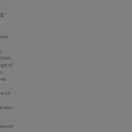
st
once
n
t dans
impe et
es
orte
e s’il
me dans
nes ont