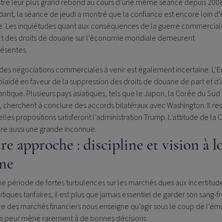
stré leur plus grand rebond au cours d’une même séance depuis 2008
nt, la séance de jeudi a montré que la confiance est encore loin d‘
ie. Les inquiétudes quant aux conséquences de la guerre commercial
ct des droits de douane sur l’économie mondiale demeurent
ésentes.
 des négociations commerciales à venir est également incertaine. L’
plaidé en faveur de la suppression des droits de douane de part et d’
lantique. Plusieurs pays asiatiques, tels que le Japon, la Corée du Sud
 cherchent à conclure des accords bilatéraux avec Washington. Il res
elles propositions satisferont l’administration Trump. L’attitude de la 
e aussi une grande inconnue.
re approche : discipline et vision à l
me
e période de fortes turbulences sur les marchés dues aux incertitude
itiques tarifaires, il est plus que jamais essentiel de garder son sang-fr
ire des marchés financiers nous enseigne qu’agir sous le coup de l’ém
la peur mène rarement à de bonnes décisions.