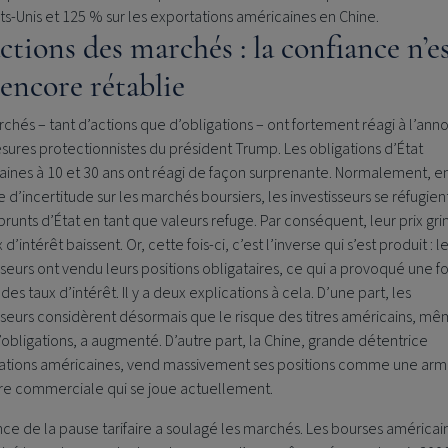
ts-Unis et 125 % sur les exportations américaines en Chine.
ctions des marchés : la confiance n’e
 encore rétablie
chés – tant d’actions que d’obligations – ont fortement réagi à l’ann
ures protectionnistes du président Trump. Les obligations d’État
aines à 10 et 30 ans ont réagi de façon surprenante. Normalement, e
 d’incertitude sur les marchés boursiers, les investisseurs se réfugien
runts d’État en tant que valeurs refuge. Par conséquent, leur prix gr
 d’intérêt baissent. Or, cette fois-ci, c’est l’inverse qui s’est produit : l
sseurs ont vendu leurs positions obligataires, ce qui a provoqué une f
des taux d’intérêt. Il y a deux explications à cela. D’une part, les
sseurs considèrent désormais que le risque des titres américains, mêm
d’obligations, a augmenté. D’autre part, la Chine, grande détentrice
gations américaines, vend massivement ses positions comme une ar
rre commerciale qui se joue actuellement.
ce de la pause tarifaire a soulagé les marchés. Les bourses américai