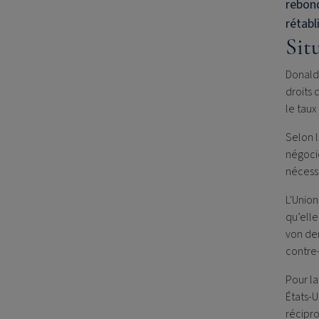
rebond
rétabl
Sit
Donald
droits 
le taux
Selon l
négocie
nécess
L'Unio
qu’elle
von de
contre
Pour la
États-U
récipro