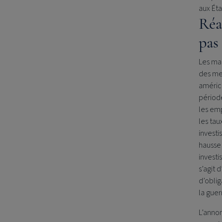
aux Éta
Réa
pas
Les mar
des mes
améric
période
les emp
les taux
investi
hausse 
investi
s’agit 
d’obli
la gue
L’annon