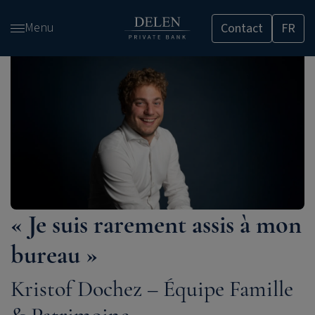
Passer
Menu
Contact
FR
et
accéder
au
contenu
« Je suis rarement assis à mon
bureau »
Kristof Dochez – Équipe Famille