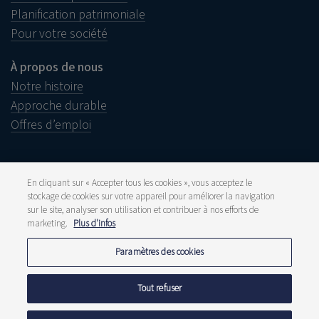
Planification patrimoniale
Pour votre société
À propos de nous
Notre histoire
Approche durable
Offres d’emploi
En cliquant sur « Accepter tous les cookies », vous acceptez le
stockage de cookies sur votre appareil pour améliorer la navigation
Informations juridiques
sur le site, analyser son utilisation et contribuer à nos efforts de
Disclaimer
Plainte
marketing.
Plus d'infos
Lanceurs d’alerte
Presse et média
Paramètres des cookies
Publications
Tarifs
Déclarations de confidentialité
Tout refuser
Politique de cookies
Signaler une fraude