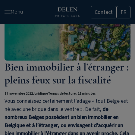
Passer
Menu
Contact
FR
et
accéder
au
contenu
Bien immobilier à l’étranger :
pleins feux sur la fiscalité
17 novembre 2022
Juridique
Temps de lecture : 11 minutes
Vous connaissez certainement l’adage « tout Belge est
né avec une brique dans le ventre ». De fait,
de
nombreux Belges possèdent un bien immobilier en
Belgique et à l’étranger, ou envisagent d’acquérir un
bien immobilier à l’étranger dans un avenir proche. Cela