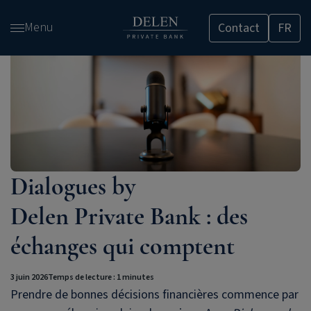
Passer
Menu
Contact
FR
et
accéder
au
contenu
Dialogues by
Delen Private Bank
: des
échanges qui comptent
3 juin 2026
Temps de lecture : 1 minutes
Prendre de bonnes décisions financières commence par