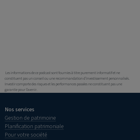
Les informations de ce podcast sont fournies à titre purement informatif et ne
constituent pas un conseil ou une recommandation d’investissement personnalisés.
Investir comporte des risques et les performances passées ne constituent pas une
garantie pour l’avenir.
Nos services
Gestion de patrimoine
Planification patrimoniale
Pour votre société