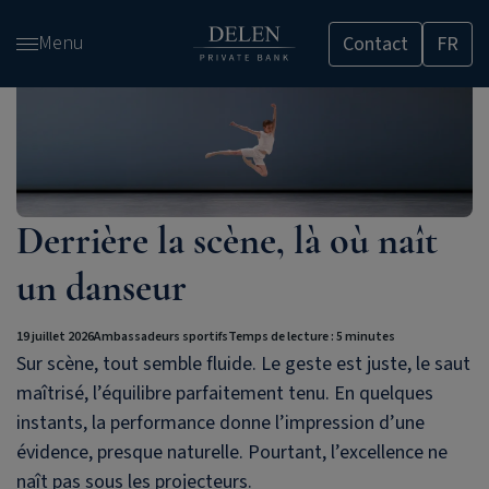
Passer
Menu
Contact
FR
et
accéder
au
contenu
Derrière la scène, là où naît
un danseur
19 juillet 2026
Ambassadeurs sportifs
Temps de lecture : 5 minutes
Sur scène, tout semble fluide. Le geste est juste, le saut
maîtrisé, l’équilibre parfaitement tenu. En quelques
instants, la performance donne l’impression d’une
évidence, presque naturelle. Pourtant, l’excellence ne
naît pas sous les projecteurs.