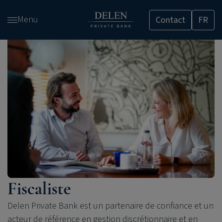
Passer
Menu
Contact
FR
et
accéder
au
contenu
Fiscaliste
Delen Private Bank est un partenaire de confiance et un
acteur de référence en gestion discrétionnaire et en