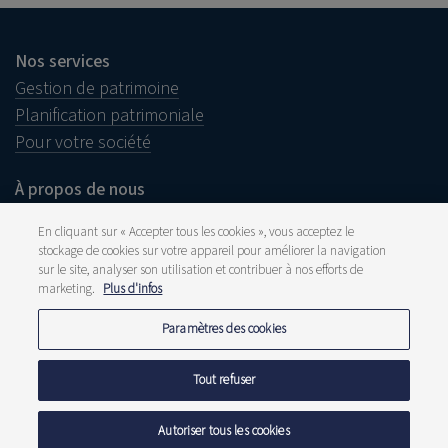
Nos services
Gestion de patrimoine
Planification patrimoniale
Pour votre société
À propos de nous
Notre histoire
En cliquant sur « Accepter tous les cookies », vous acceptez le
Approche durable
stockage de cookies sur votre appareil pour améliorer la navigation
Offres d’emploi
sur le site, analyser son utilisation et contribuer à nos efforts de
marketing.
Plus d'infos
Paramètres des cookies
Informations juridiques
Tout refuser
Disclaimer
Plainte
Lanceurs d’alerte
Autoriser tous les cookies
Presse et média