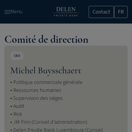
Passer
Menu
Contact
FR
et
accéder
au
contenu
Comité de direction
CEO
Michel Buysschaert
Politique commerciale générale
Ressources humaines
Supervision des sièges
Audit
Risk
JM Finn (Conseil d’administration)
Delen Private Bank Luxembourg (Conseil