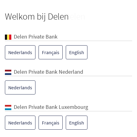
Welkom bij Delen
Bienvenue chez Delen
Delen Private Bank
Nederlands
Français
English
Delen Private Bank Nederland
Nederlands
Delen Private Bank Luxembourg
Nederlands
Français
English